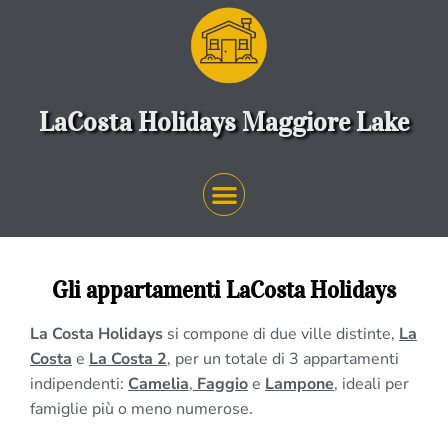
LaCosta Holidays Maggiore Lake
Gli appartamenti LaCosta Holidays
La Costa Holidays
si compone di due ville distinte,
La
Costa
e
La Costa 2
, per un totale di 3 appartamenti
indipendenti:
Camelia
,
Faggio
e
Lampone
, ideali per
famiglie più o meno numerose.